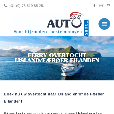
+31 (0) 78 619 85 25.
FERRY OVERTOCHT
IJSLAND/FÆRØER EILANDEN
Boek nu uw overtocht naar IJsland en/of de Færøer
Eilanden!
Bij ons kunt u eenvoudig uw overtocht naar IJsland en/of de