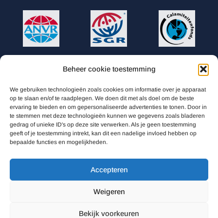
Beheer cookie toestemming
AUTO TOURS
We gebruiken technologieën zoals cookies om informatie over je apparaat
Willem Alexanderhof 1A
op te slaan en/of te raadplegen. We doen dit met als doel om de beste
ervaring te bieden en om gepersonaliseerde advertenties te tonen. Door in
0031 78 619 85 25
te stemmen met deze technologieën kunnen we gegevens zoals bladeren
gedrag of unieke ID's op deze site verwerken. Als je geen toestemming
geeft of je toestemming intrekt, kan dit een nadelige invloed hebben op
info@auto-tours.nl
bepaalde functies en mogelijkheden.
Accepteren
TROLL TRAVEL bv is aangesloten bij ANVR (Algemene Nederlandse
Vereniging van Reisorganisatoren), SCR (Stichting Calamiteitenfonds
Weigeren
Reizen) en SGR. Alle boekingen vallen onder Stichting Garantiefonds
Bekijk voorkeuren
Reisgelden.