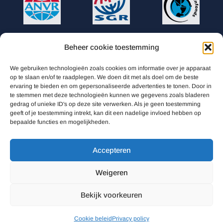
Beheer cookie toestemming
AUTO TOURS
We gebruiken technologieën zoals cookies om informatie over je apparaat
Willem Alexanderhof 1A
op te slaan en/of te raadplegen. We doen dit met als doel om de beste
ervaring te bieden en om gepersonaliseerde advertenties te tonen. Door in
te stemmen met deze technologieën kunnen we gegevens zoals bladeren
0031 78 619 85 25
gedrag of unieke ID's op deze site verwerken. Als je geen toestemming
geeft of je toestemming intrekt, kan dit een nadelige invloed hebben op
info@auto-tours.nl
bepaalde functies en mogelijkheden.
Accepteren
TROLL TRAVEL bv is aangesloten bij ANVR (Algemene Nederlandse
Vereniging van Reisorganisatoren), SCR (Stichting Calamiteitenfonds
Weigeren
Reizen) en SGR. Alle boekingen vallen onder Stichting Garantiefonds
Bekijk voorkeuren
Reisgelden.
Cookie beleid
Privacy policy
Voorwaarden
Cookies
Privacy Policy